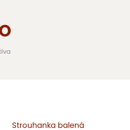
VO
iva
Strouhanka balená