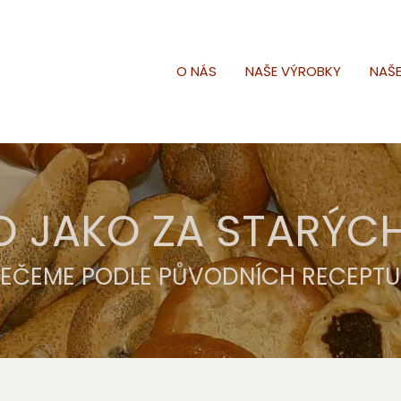
O NÁS
NAŠE VÝROBKY
NAŠ
O JAKO ZA STARÝC
PEČEME PODLE PŮVODNÍCH RECEPTU