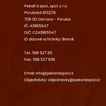
Pekaři a spol., spol. s r.o.
Porubská 6132/19
708 00 Ostrava - Poruba
IČ: 43965547
DIČ: CZ43965547
ID datové schránky: 9ivsrdi
Tel.:
599 527 611
Fax.:
599 527 639
Email:
info@pekariaspol.cz
Objednávky:
objednavky@pekariaspol.cz