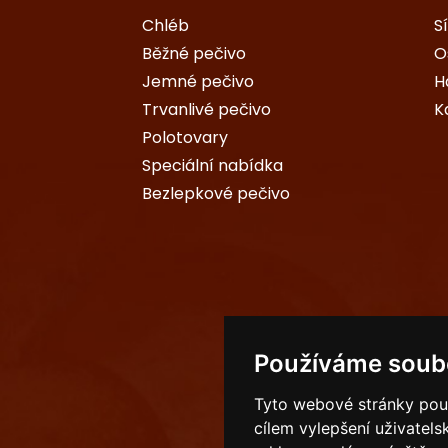
Chléb
S
Běžné pečivo
O
Jemné pečivo
H
Trvanlivé pečivo
K
Polotovary
Speciální nabídka
Bezlepkové pečivo
Používáme soub
Tyto webové stránky použí
cílem vylepšení uživatel