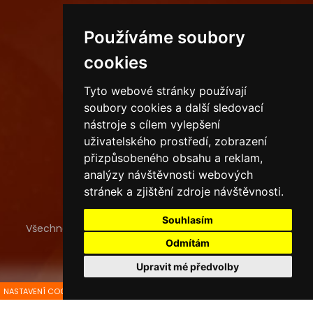
PROVOZOVNY
Používáme soubory
cookies
Sídlo společnosti
Tyto webové stránky používají
Ostrava
soubory cookies a další sledovací
Havířov
nástroje s cílem vylepšení
uživatelského prostředí, zobrazení
Karviná
přizpůsobeného obsahu a reklam,
analýzy návštěvnosti webových
stránek a zjištění zdroje návštěvnosti.
Souhlasím
Všechna práva vyhrazena
Pekaři a spol. s.r.o.
, tvorba a
provoz webu
ISSA CZECH s.r.o.
Odmítám
Upravit mé předvolby
NASTAVENÍ COOKIES