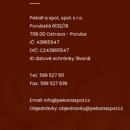
Pekaři a spol., spol. s r.o.
Porubská 6132/19
708 00 Ostrava - Poruba
IČ: 43965547
DIČ: CZ43965547
ID datové schránky: 9ivsrdi
Tel.:
599 527 611
Fax.:
599 527 639
Email:
info@pekariaspol.cz
Objednávky:
objednavky@pekariaspol.cz