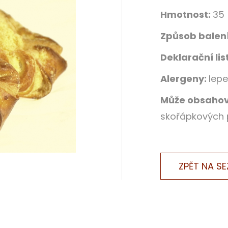
Hmotnost:
35
Způsob balen
Deklarační lis
Alergeny:
lepe
Může obsahov
skořápkových 