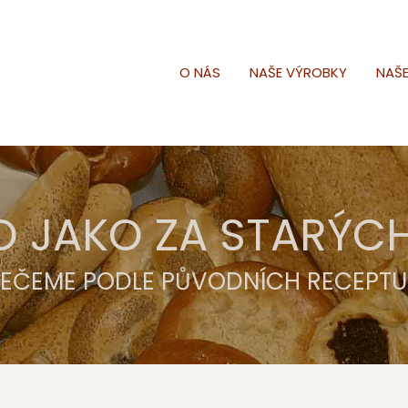
O NÁS
NAŠE VÝROBKY
NAŠ
O JAKO ZA STARÝC
PEČEME PODLE PŮVODNÍCH RECEPTU