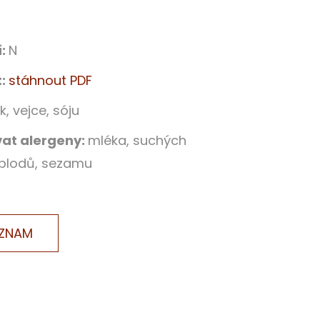
í:
N
t:
stáhnout PDF
k, vejce, sóju
at alergeny:
mléka, suchých
plodů, sezamu