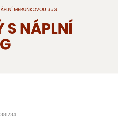
 NÁPLNÍ MERUŇKOVOU 35G
 S NÁPLNÍ
5G
381234