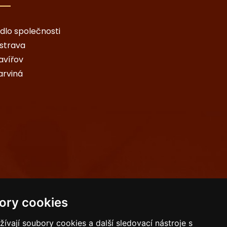
ídlo společnosti
strava
avířov
arviná
ory cookies
vají soubory cookies a další sledovací nástroje s