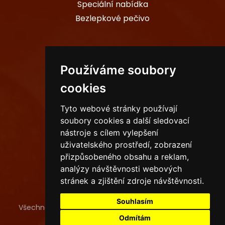
Speciální nabídka
Bezlepkové pečivo
PROVOZOVNY
Používáme soubory
cookies
Sídlo společnosti
Tyto webové stránky používají
Ostrava
soubory cookies a další sledovací
Havířov
nástroje s cílem vylepšení
uživatelského prostředí, zobrazení
Karviná
přizpůsobeného obsahu a reklam,
analýzy návštěvnosti webových
stránek a zjištění zdroje návštěvnosti.
Souhlasím
Všechna práva vyhrazena
Pekaři a spol. s.r.o.
, tvorba a
provoz webu
ISSA CZECH s.r.o.
Odmítám