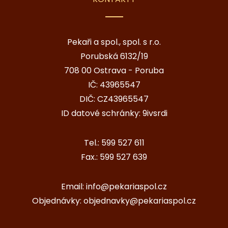
Pekaři a spol., spol. s r.o.
Porubská 6132/19
708 00 Ostrava - Poruba
IČ: 43965547
DIČ: CZ43965547
ID datové schránky: 9ivsrdi
Tel.:
599 527 611
Fax.:
599 527 639
Email:
info@pekariaspol.cz
Objednávky:
objednavky@pekariaspol.cz