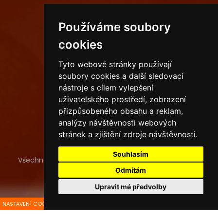
PROVOZOVNY
Používáme soubory
cookies
Sídlo společnosti
Tyto webové stránky používají
Ostrava
soubory cookies a další sledovací
Havířov
nástroje s cílem vylepšení
uživatelského prostředí, zobrazení
Karviná
přizpůsobeného obsahu a reklam,
analýzy návštěvnosti webových
stránek a zjištění zdroje návštěvnosti.
Souhlasím
Všechna práva vyhrazena
Pekaři a spol. s.r.o.
, tvorba a
provoz webu
ISSA CZECH s.r.o.
Odmítám
Upravit mé předvolby
NASTAVENÍ COOKIES